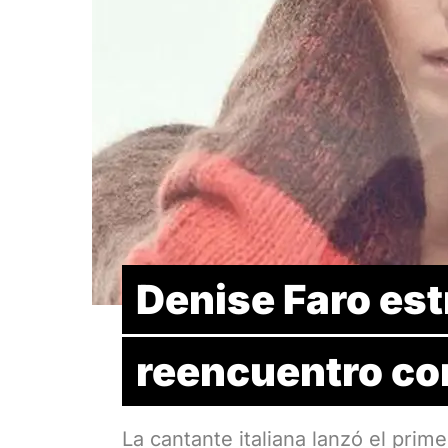
Denise Faro est
reencuentro con
La cantante italiana lanzó el prim