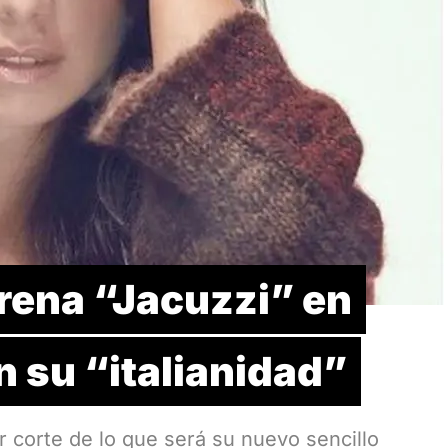
rena “Jacuzzi” en
 su “italianidad”
er corte de lo que será su nuevo sencillo