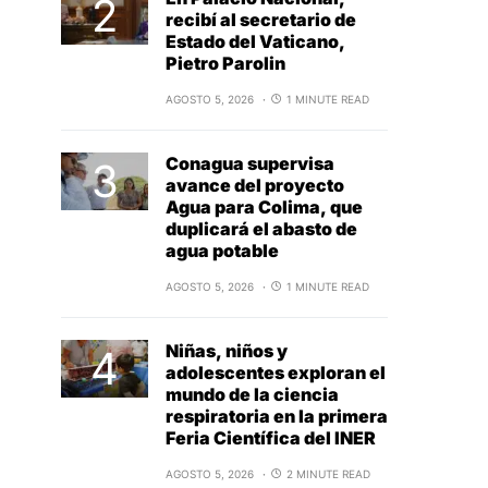
recibí al secretario de
Estado del Vaticano,
Pietro Parolin
AGOSTO 5, 2026
1 MINUTE READ
Conagua supervisa
avance del proyecto
Agua para Colima, que
duplicará el abasto de
agua potable
AGOSTO 5, 2026
1 MINUTE READ
Niñas, niños y
adolescentes exploran el
mundo de la ciencia
respiratoria en la primera
Feria Científica del INER
AGOSTO 5, 2026
2 MINUTE READ