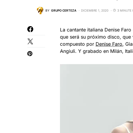
BY
GRUPO CERTEZA
DICIEMBRE 1, 2020
3 MINUTE
La cantante italiana Denise Faro 
que será su próximo disco, que v
compuesto por
Denise Faro
, Gi
Angiuli. Y grabado en Milán, Ital