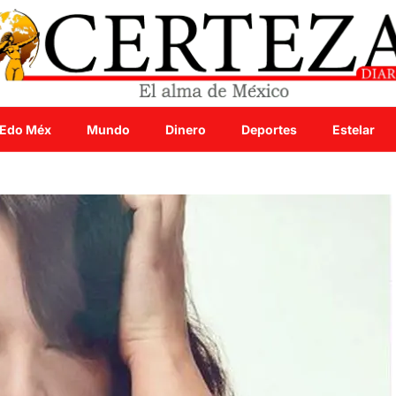
Edo Méx
Mundo
Dinero
Deportes
Estelar