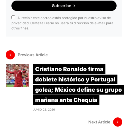
Subscribe
Al recibir este correo estás protegido por nuestro aviso de
privacidad. Certeza Diario no usará tu dirección de e-mail para
otros fines.
Previous Article
Cristiano Ronaldo firma
doblete histórico y Portugal
golea; México define su grupo
mañana ante Chequia
JUNIO 23, 2026
Next Article