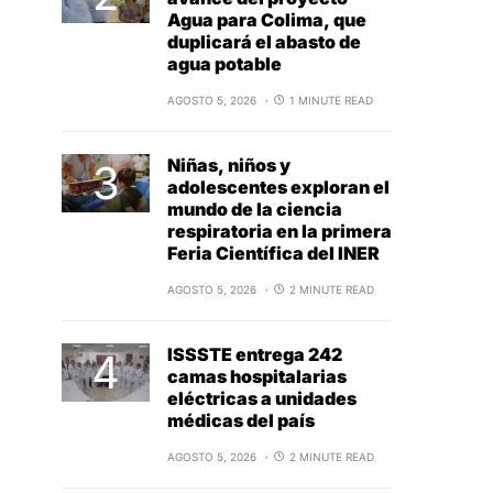
Agua para Colima, que
duplicará el abasto de
agua potable
AGOSTO 5, 2026
1 MINUTE READ
Niñas, niños y
adolescentes exploran el
mundo de la ciencia
respiratoria en la primera
Feria Científica del INER
AGOSTO 5, 2026
2 MINUTE READ
ISSSTE entrega 242
camas hospitalarias
eléctricas a unidades
médicas del país
AGOSTO 5, 2026
2 MINUTE READ