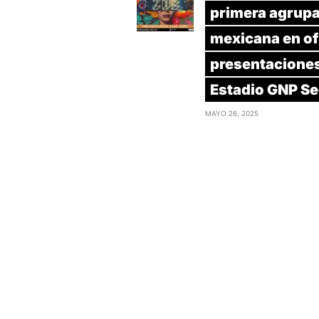
primera agrup
mexicana en of
presentaciones
Estadio GNP S
MAYO 26, 2025