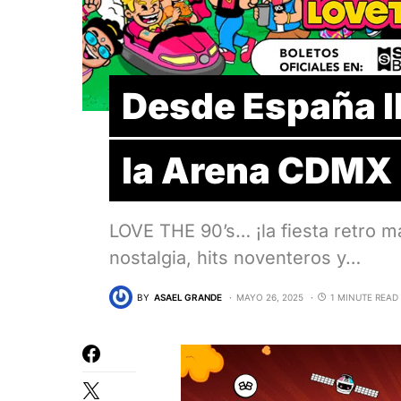
Desde España l
la Arena CDMX
LOVE THE 90’s… ¡la fiesta retro 
nostalgia, hits noventeros y…
BY
ASAEL GRANDE
MAYO 26, 2025
1 MINUTE READ