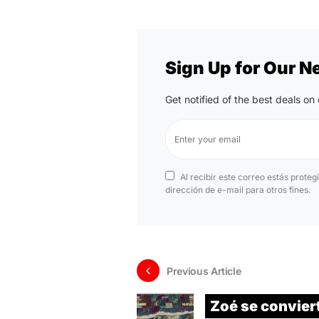
Sign Up for Our N
Get notified of the best deals o
Al recibir este correo estás proteg
dirección de e-mail para otros fines.
Previous Article
Zoé se conviert