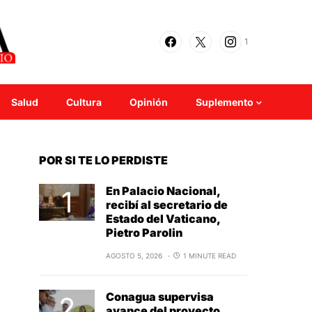
1
Salud
Cultura
Opinión
Suplemento
POR SI TE LO PERDISTE
En Palacio Nacional,
recibí al secretario de
Estado del Vaticano,
Pietro Parolin
AGOSTO 5, 2026
1 MINUTE READ
Conagua supervisa
avance del proyecto