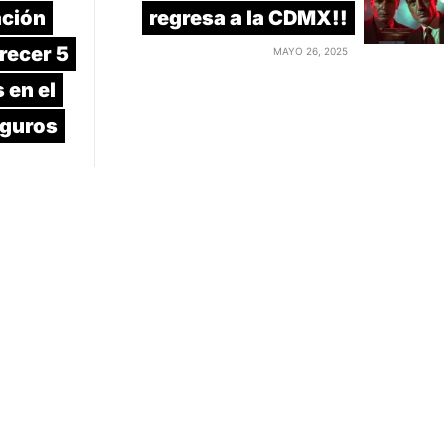
ación
regresa a la CDMX!!
recer 5
MAYO 26, 2025
 en el
eguros