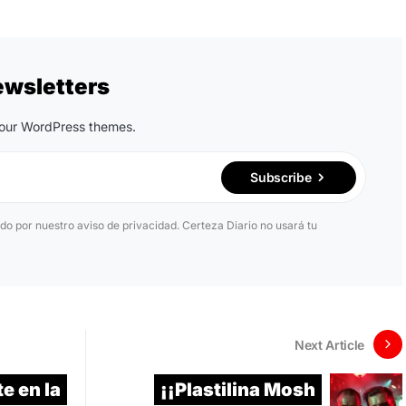
ewsletters
n our WordPress themes.
Subscribe
ido por nuestro aviso de privacidad. Certeza Diario no usará tu
Next Article
e en la
¡¡Plastilina Mosh