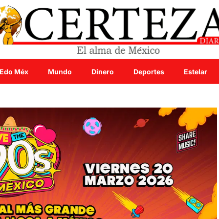
Edo Méx
Mundo
Dinero
Deportes
Estelar