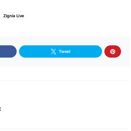
Zignia Live
Tweet
E