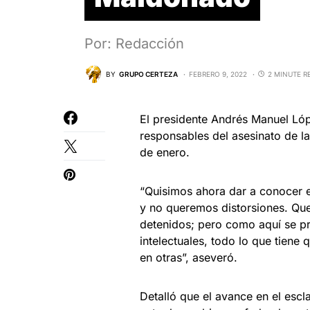
Por: Redacción
BY
GRUPO CERTEZA
FEBRERO 9, 2022
2 MINUTE R
El presidente Andrés Manuel Lóp
responsables del asesinato de l
de enero.
“Quisimos ahora dar a conocer e
y no queremos distorsiones. Que
detenidos; pero como aquí se pre
intelectuales, todo lo que tiene
en otras”, aseveró.
Detalló que el avance en el escl