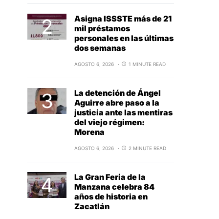
Asigna ISSSTE más de 21
mil préstamos
personales en las últimas
dos semanas
AGOSTO 6, 2026
1 MINUTE READ
La detención de Ángel
Aguirre abre paso a la
justicia ante las mentiras
del viejo régimen:
Morena
AGOSTO 6, 2026
2 MINUTE READ
La Gran Feria de la
Manzana celebra 84
años de historia en
Zacatlán