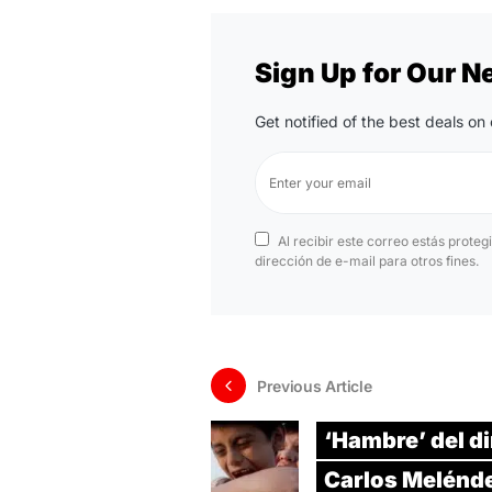
Sign Up for Our N
Get notified of the best deals o
Al recibir este correo estás proteg
dirección de e-mail para otros fines.
Previous Article
‘Hambre’ del di
Carlos Melénde