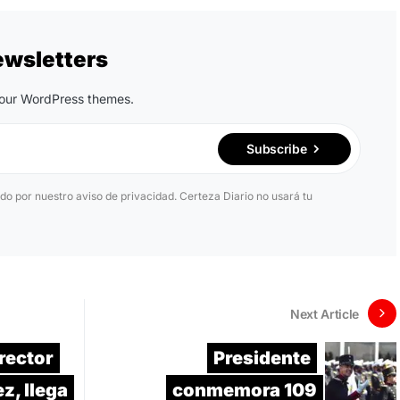
ewsletters
n our WordPress themes.
Subscribe
ido por nuestro aviso de privacidad. Certeza Diario no usará tu
Next Article
rector
Presidente
z, llega
conmemora 109