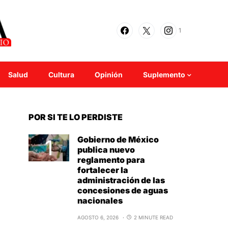
1
Salud
Cultura
Opinión
Suplemento
POR SI TE LO PERDISTE
Gobierno de México
publica nuevo
reglamento para
fortalecer la
administración de las
concesiones de aguas
nacionales
AGOSTO 6, 2026
2 MINUTE READ