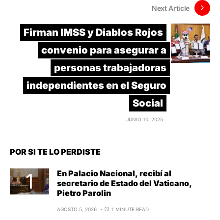
Next Article
Firman IMSS y Diablos Rojos
convenio para asegurar a
personas trabajadoras
independientes en el Seguro
Social
JUNIO 10, 2025
POR SI TE LO PERDISTE
En Palacio Nacional, recibí al
secretario de Estado del Vaticano,
Pietro Parolin
AGOSTO 5, 2026
1 MINUTE READ