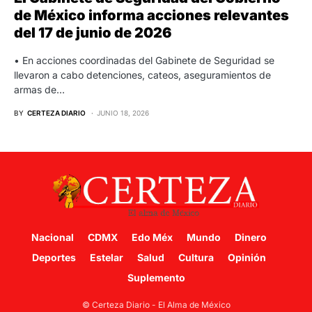
de México informa acciones relevantes
del 17 de junio de 2026
• En acciones coordinadas del Gabinete de Seguridad se
llevaron a cabo detenciones, cateos, aseguramientos de
armas de…
BY
CERTEZA DIARIO
JUNIO 18, 2026
Nacional
CDMX
Edo Méx
Mundo
Dinero
Deportes
Estelar
Salud
Cultura
Opinión
Suplemento
© Certeza Diario - El Alma de México