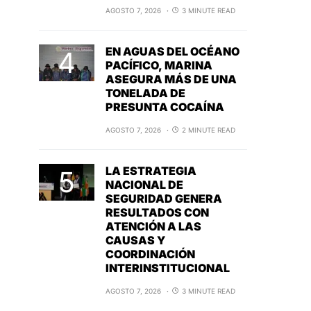
AGOSTO 7, 2026
3 MINUTE READ
EN AGUAS DEL OCÉANO
PACÍFICO, MARINA
ASEGURA MÁS DE UNA
TONELADA DE
PRESUNTA COCAÍNA
AGOSTO 7, 2026
2 MINUTE READ
LA ESTRATEGIA
NACIONAL DE
SEGURIDAD GENERA
RESULTADOS CON
ATENCIÓN A LAS
CAUSAS Y
COORDINACIÓN
INTERINSTITUCIONAL
AGOSTO 7, 2026
3 MINUTE READ