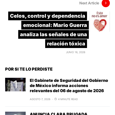
Next Article
Celos, control y dependencia
emocional: Mario Guerra
analiza las señales de una
relación tóxica
JUNIO 16, 2026
POR SI TE LO PERDISTE
El Gabinete de Seguridad del Gobierno
de México informa acciones
relevantes del 06 de agosto de 2026
AGOSTO 7, 2026
4 MINUTE READ
ANUNCIA CLARA BRUGADA