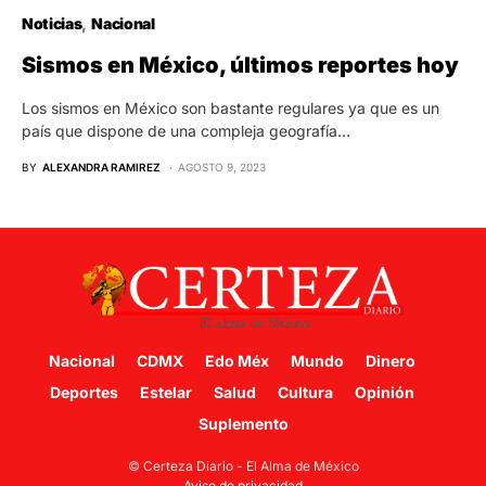
Noticias
Nacional
Sismos en México, últimos reportes hoy
Los sismos en México son bastante regulares ya que es un
país que dispone de una compleja geografía…
BY
ALEXANDRA RAMIREZ
AGOSTO 9, 2023
Nacional
CDMX
Edo Méx
Mundo
Dinero
Deportes
Estelar
Salud
Cultura
Opinión
Suplemento
© Certeza Diario - El Alma de México
Aviso de privacidad