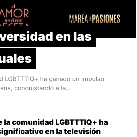
versidad en las
uales
ad LGBTTTIQ+ ha ganado un impulso
icana, conquistando a la…
de la comunidad LGBTTTIQ+ ha
gnificativo en la televisión