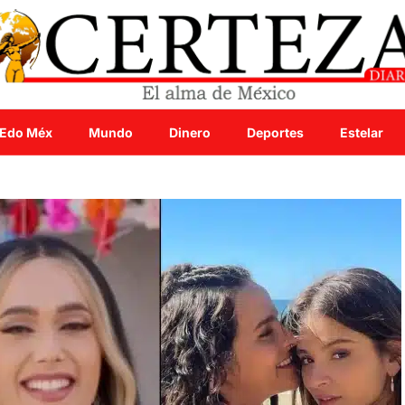
Edo Méx
Mundo
Dinero
Deportes
Estelar