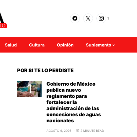
1
Salud
Cultura
Opinión
Suplemento
POR SI TE LO PERDISTE
Gobierno de México
publica nuevo
reglamento para
fortalecer la
administración de las
concesiones de aguas
nacionales
AGOSTO 6, 2026
2 MINUTE READ