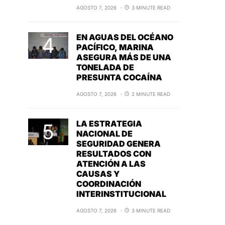
AGOSTO 7, 2026
3 MINUTE READ
EN AGUAS DEL OCÉANO
PACÍFICO, MARINA
ASEGURA MÁS DE UNA
TONELADA DE
PRESUNTA COCAÍNA
AGOSTO 7, 2026
2 MINUTE READ
LA ESTRATEGIA
NACIONAL DE
SEGURIDAD GENERA
RESULTADOS CON
ATENCIÓN A LAS
CAUSAS Y
COORDINACIÓN
INTERINSTITUCIONAL
AGOSTO 7, 2026
3 MINUTE READ