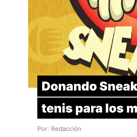
Donando Sneake
tenis para los 
Por: Redacción