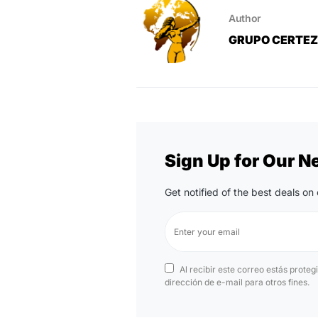
Author
GRUPO CERTE
Sign Up for Our N
Get notified of the best deals o
Al recibir este correo estás proteg
dirección de e-mail para otros fines.