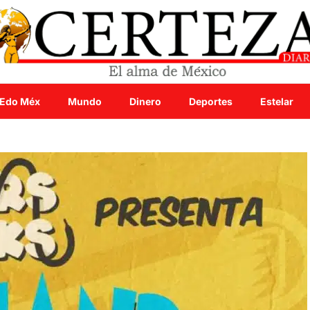
Edo Méx
Mundo
Dinero
Deportes
Estelar