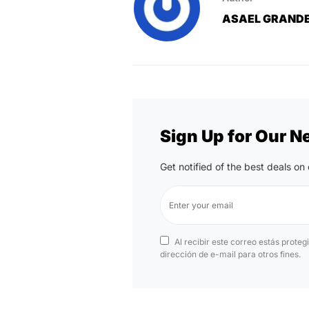
ASAEL GRAND
Sign Up for Our N
Get notified of the best deals o
Al recibir este correo estás proteg
dirección de e-mail para otros fines.