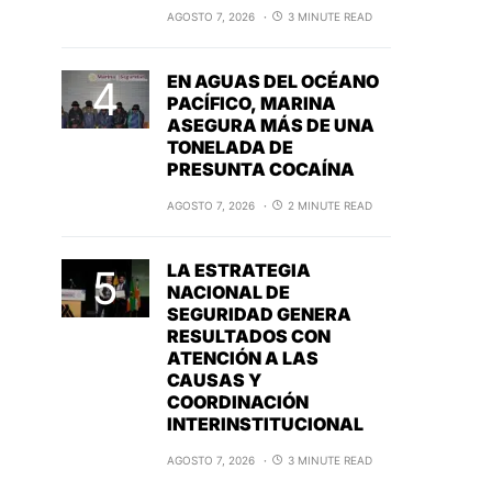
AGOSTO 7, 2026
3 MINUTE READ
EN AGUAS DEL OCÉANO
PACÍFICO, MARINA
ASEGURA MÁS DE UNA
TONELADA DE
PRESUNTA COCAÍNA
AGOSTO 7, 2026
2 MINUTE READ
LA ESTRATEGIA
NACIONAL DE
SEGURIDAD GENERA
RESULTADOS CON
ATENCIÓN A LAS
CAUSAS Y
COORDINACIÓN
INTERINSTITUCIONAL
AGOSTO 7, 2026
3 MINUTE READ