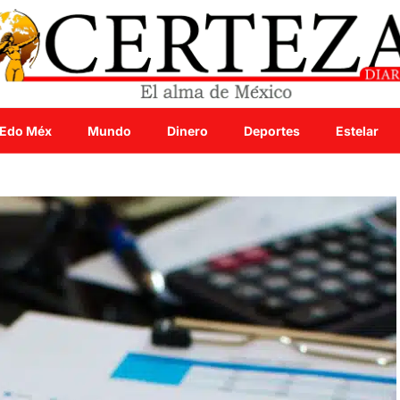
Edo Méx
Mundo
Dinero
Deportes
Estelar