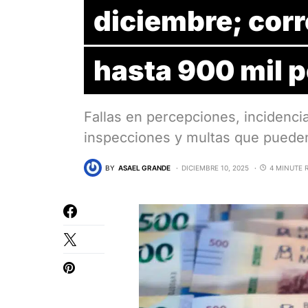
diciembre; cor
hasta 900 mil 
Fallas en percepciones, incidenci
inspecciones y multas que pued
BY
ASAEL GRANDE
DICIEMBRE 10, 2025
4 MINUTE 