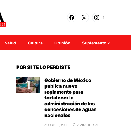
1
Salud
Cultura
Opinión
Suplemento
POR SI TE LO PERDISTE
Gobierno de México
publica nuevo
reglamento para
fortalecer la
administración de las
concesiones de aguas
nacionales
AGOSTO 6, 2026
2 MINUTE READ