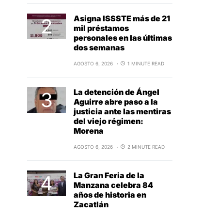
Asigna ISSSTE más de 21
mil préstamos
personales en las últimas
dos semanas
AGOSTO 6, 2026
1 MINUTE READ
La detención de Ángel
Aguirre abre paso a la
justicia ante las mentiras
del viejo régimen:
Morena
AGOSTO 6, 2026
2 MINUTE READ
La Gran Feria de la
Manzana celebra 84
años de historia en
Zacatlán