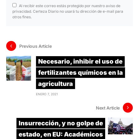
Al recibir este correo estás protegido por nuestro aviso de
privacidad. Certeza Diario no usará tu dirección de e-mail para
otros fines.
Previous Article
Necesario, inhibir el uso de
fertilizantes químicos en la
agricultura
ENERO 7, 2021
Next Article
Insurrección, y no golpe de
estado, en EU: Académicos