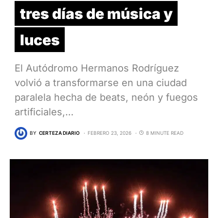
tres días de música y
luces
El Autódromo Hermanos Rodríguez
volvió a transformarse en una ciudad
paralela hecha de beats, neón y fuegos
artificiales,…
BY
CERTEZA DIARIO
FEBRERO 23, 2026
8 MINUTE READ