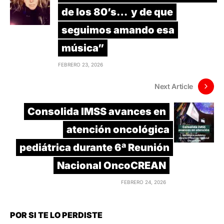
de los 80’s… y de que
seguimos amando esa
música”
FEBRERO 23, 2026
Next Article
Consolida IMSS avances en
atención oncológica
pediátrica durante 6ª Reunión
Nacional OncoCREAN
FEBRERO 24, 2026
POR SI TE LO PERDISTE