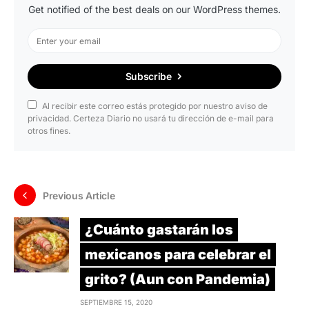
Get notified of the best deals on our WordPress themes.
Subscribe
Al recibir este correo estás protegido por nuestro aviso de
privacidad. Certeza Diario no usará tu dirección de e-mail para
otros fines.
Previous Article
¿Cuánto gastarán los
mexicanos para celebrar el
grito? (Aun con Pandemia)
SEPTIEMBRE 15, 2020