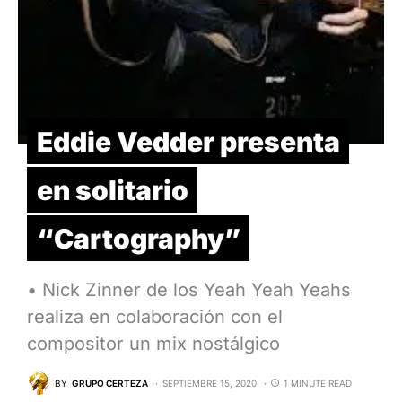
Eddie Vedder presenta
en solitario
“Cartography”
• Nick Zinner de los Yeah Yeah Yeahs
realiza en colaboración con el
compositor un mix nostálgico
BY
GRUPO CERTEZA
SEPTIEMBRE 15, 2020
1 MINUTE READ