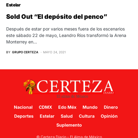
Estelar
Sold Out “El depósito del penco”
Después de estar por varios meses fuera de los escenarios
este sábado 22 de mayo, Leandro Ríos transformó la Arena
Monterrey en…
BY
GRUPO CERTEZA
MAYO 24, 2021
Nacional
CDMX
Edo Méx
Mundo
Dinero
Deportes
Estelar
Salud
Cultura
Opinión
Suplemento
© Certeza Diario - El Alma de México