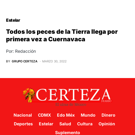
Estelar
Todos los peces de la Tierra llega por
primera vez a Cuernavaca
Por: Redacción
BY
GRUPO CERTEZA
MARZO 30, 2022
Nacional
CDMX
Edo Méx
Mundo
Dinero
Deportes
Estelar
Salud
Cultura
Opinión
Suplemento