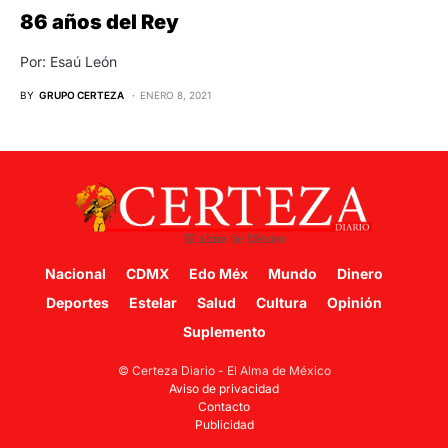
86 años del Rey
Por: Esaú León
BY
GRUPO CERTEZA
ENERO 8, 2021
Nacional
CDMX
Edo Méx
Mundo
Dinero
Deportes
Estelar
Salud
Cultura
Opinión
Suplemento
© Certeza Diario - El Alma de México
Aviso de privacidad
Contacto
Publicidad