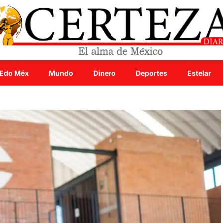
Edo Méx
Mundo
Dinero
Deportes
Estelar