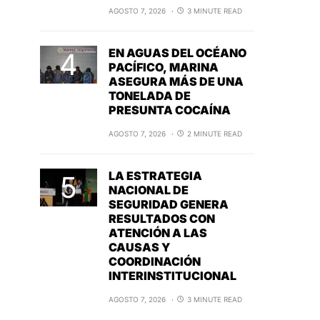
AGOSTO 7, 2026
3 MINUTE READ
EN AGUAS DEL OCÉANO
PACÍFICO, MARINA
ASEGURA MÁS DE UNA
TONELADA DE
PRESUNTA COCAÍNA
AGOSTO 7, 2026
2 MINUTE READ
LA ESTRATEGIA
NACIONAL DE
SEGURIDAD GENERA
RESULTADOS CON
ATENCIÓN A LAS
CAUSAS Y
COORDINACIÓN
INTERINSTITUCIONAL
AGOSTO 7, 2026
3 MINUTE READ