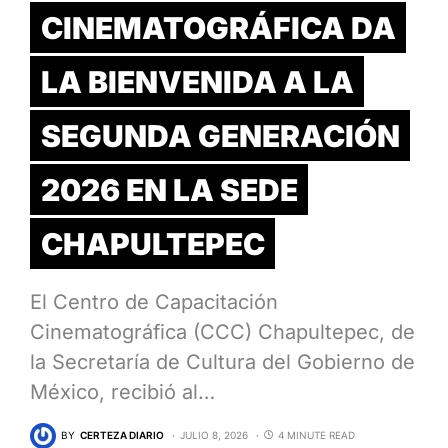
CINEMATOGRÁFICA DA
LA BIENVENIDA A LA
SEGUNDA GENERACIÓN
2026 EN LA SEDE
CHAPULTEPEC
El Centro de Capacitación
Cinematográfica (CCC) Chapultepec, de
la Secretaría de Cultura del Gobierno de
México, recibió al…
BY
CERTEZA DIARIO
JULIO 8, 2026
4 MINUTE READ