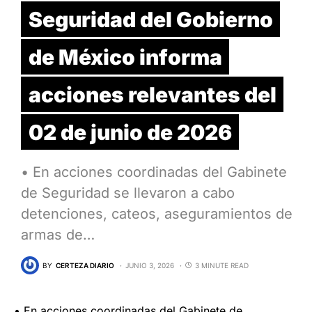
Seguridad del Gobierno
de México informa
acciones relevantes del
02 de junio de 2026
• En acciones coordinadas del Gabinete
de Seguridad se llevaron a cabo
detenciones, cateos, aseguramientos de
armas de…
BY
CERTEZA DIARIO
JUNIO 3, 2026
3 MINUTE READ
• En acciones coordinadas del Gabinete de