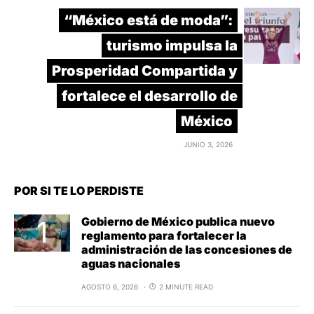
“México está de moda”:
turismo impulsa la
Prosperidad Compartida y
fortalece el desarrollo de
México
JUNIO 3, 2026
POR SI TE LO PERDISTE
Gobierno de México publica nuevo
reglamento para fortalecer la
administración de las concesiones de
aguas nacionales
AGOSTO 6, 2026
2 MINUTE READ