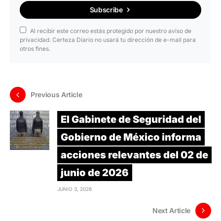
Subscribe
Al recibir este correo estás protegido por nuestro aviso de
privacidad. Certeza Diario no usará tu dirección de e-mail para
otros fines.
Previous Article
El Gabinete de Seguridad del
Gobierno de México informa
acciones relevantes del 02 de
junio de 2026
JUNIO 3, 2026
Next Article