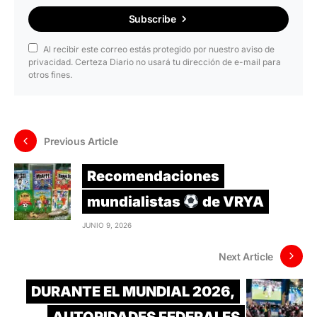
Subscribe
Al recibir este correo estás protegido por nuestro aviso de
privacidad. Certeza Diario no usará tu dirección de e-mail para
otros fines.
Previous Article
Recomendaciones
mundialistas
de VRYA
JUNIO 9, 2026
Next Article
DURANTE EL MUNDIAL 2026,