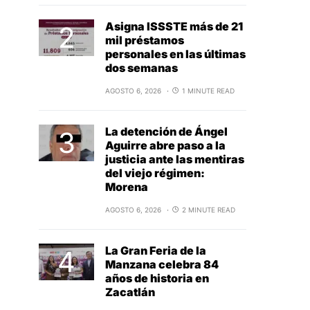
Asigna ISSSTE más de 21
mil préstamos
personales en las últimas
dos semanas
AGOSTO 6, 2026
1 MINUTE READ
La detención de Ángel
Aguirre abre paso a la
justicia ante las mentiras
del viejo régimen:
Morena
AGOSTO 6, 2026
2 MINUTE READ
La Gran Feria de la
Manzana celebra 84
años de historia en
Zacatlán