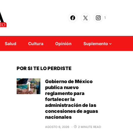
1
Salud
Cultura
Opinión
Suplemento
POR SI TE LO PERDISTE
Gobierno de México
publica nuevo
reglamento para
fortalecer la
administración de las
concesiones de aguas
nacionales
AGOSTO 6, 2026
2 MINUTE READ