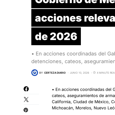
acciones releva
de 2026
• En acciones coordinadas del Ga
detenciones, cateos, aseguramie
BY
CERTEZA DIARIO
JUNIO 10, 2026
4 MINUTE RE
• En acciones coordinadas del G
cateos, aseguramientos de armas
California, Ciudad de México, C
Michoacán, Morelos, Nuevo León