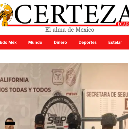
Edo Méx
Mundo
Dinero
Deportes
Estelar