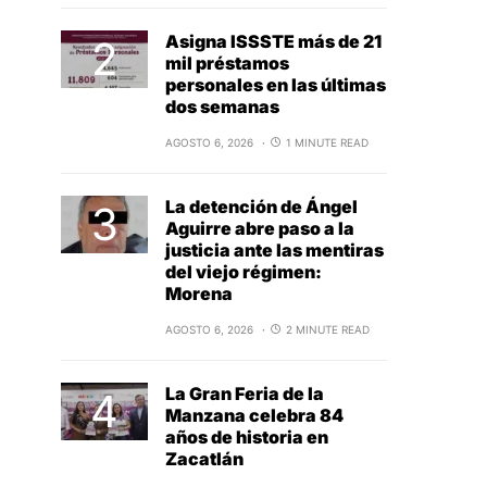
Asigna ISSSTE más de 21
mil préstamos
personales en las últimas
dos semanas
AGOSTO 6, 2026
1 MINUTE READ
La detención de Ángel
Aguirre abre paso a la
justicia ante las mentiras
del viejo régimen:
Morena
AGOSTO 6, 2026
2 MINUTE READ
La Gran Feria de la
Manzana celebra 84
años de historia en
Zacatlán