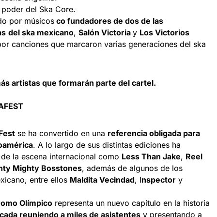
 poder del Ska Core.
ado por músicos
co fundadores de dos de las
as
del ska mexicano
,
Salón Victoria
y
Los Victorios
por canciones que marcaron varias generaciones del ska
 artistas que formarán parte del cartel.
KAFEST
Fest
se ha convertido en una
referencia obligada para
noamérica
. A lo largo de sus distintas ediciones ha
 de la escena internacional como
Less Than Jake
,
Reel
hty Mighty Bosstones
, además de algunos de los
icano, entre ellos
Maldita Vecindad
, I
nspector
y
omo Olímpico
representa un nuevo capítulo en la historia
cada reuniendo a miles de asistentes
y presentando a