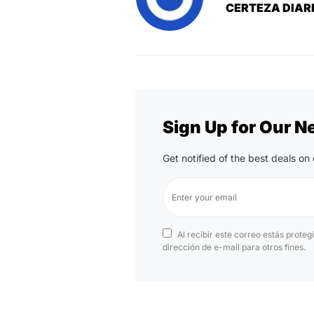
CERTEZA DIAR
Sign Up for Our N
Get notified of the best deals o
Al recibir este correo estás proteg
dirección de e-mail para otros fines.