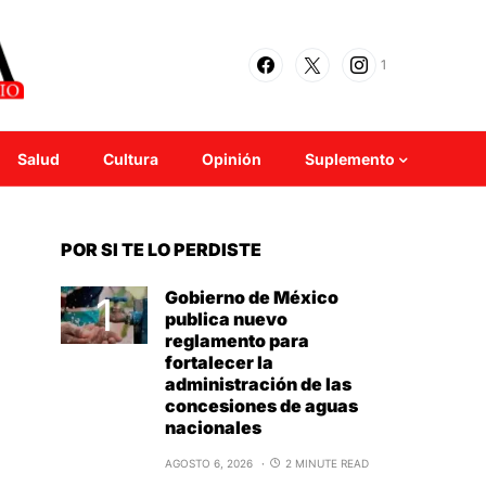
1
Salud
Cultura
Opinión
Suplemento
POR SI TE LO PERDISTE
Gobierno de México
publica nuevo
reglamento para
fortalecer la
administración de las
concesiones de aguas
nacionales
AGOSTO 6, 2026
2 MINUTE READ