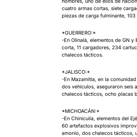
hombres, uno de ellos de nacion
cuatro armas cortas, siete carg
piezas de carga fulminante, 103 
*GUERRERO:*
-En Olinalá, elementos de GN y 
corta, 11 cargadores, 234 cartu
chalecos tácticos.
*JALISCO:*
-En Mazamitla, en la comunidad 
dos vehículos, aseguraron seis 
chalecos tácticos, ocho placas b
*MICHOACÁN:*
-En Chinicuila, elementos del E
60 artefactos explosivos improvi
amonio, dos chalecos tácticos, u