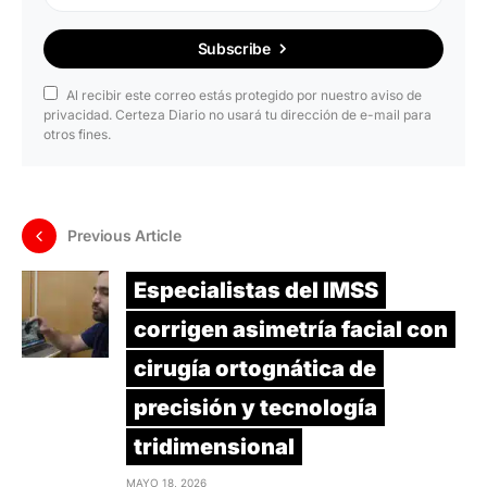
Subscribe
Al recibir este correo estás protegido por nuestro aviso de
privacidad. Certeza Diario no usará tu dirección de e-mail para
otros fines.
Previous Article
Especialistas del IMSS
corrigen asimetría facial con
cirugía ortognática de
precisión y tecnología
tridimensional
MAYO 18, 2026