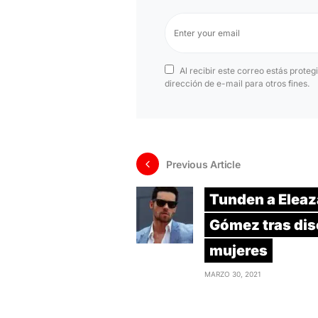
Al recibir este correo estás proteg
dirección de e-mail para otros fines.
Previous Article
Tunden a Eleaz
Gómez tras dis
mujeres
MARZO 30, 2021