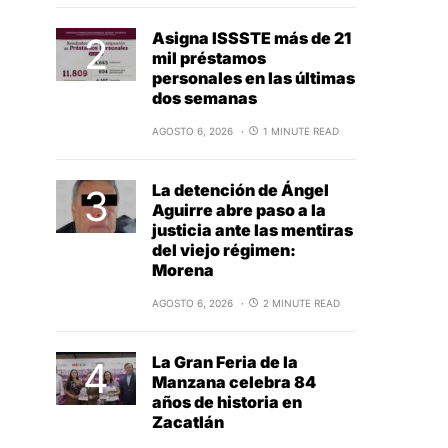
Asigna ISSSTE más de 21
mil préstamos
personales en las últimas
dos semanas
AGOSTO 6, 2026
1 MINUTE READ
La detención de Ángel
Aguirre abre paso a la
justicia ante las mentiras
del viejo régimen:
Morena
AGOSTO 6, 2026
2 MINUTE READ
La Gran Feria de la
Manzana celebra 84
años de historia en
Zacatlán