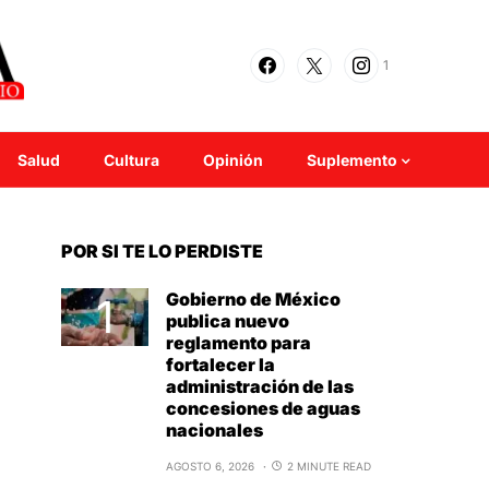
1
Salud
Cultura
Opinión
Suplemento
POR SI TE LO PERDISTE
Gobierno de México
publica nuevo
reglamento para
fortalecer la
administración de las
concesiones de aguas
nacionales
AGOSTO 6, 2026
2 MINUTE READ