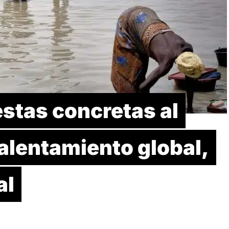
stas concretas al
alentamiento global,
al