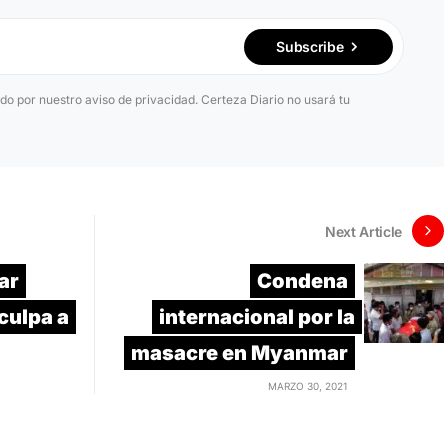
Subscribe
ido por nuestro aviso de privacidad. Certeza Diario no usará tu
Next Article
ar
Condena
culpa a
internacional por la
masacre en Myanmar
MARZO 30, 2021