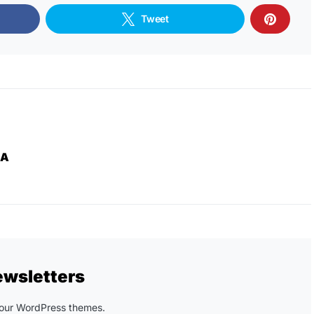
Tweet
ZA
ewsletters
n our WordPress themes.