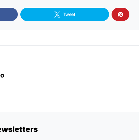
Tweet
IO
ewsletters