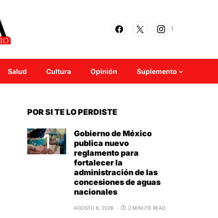
1
Salud
Cultura
Opinión
Suplemento
POR SI TE LO PERDISTE
Gobierno de México
publica nuevo
reglamento para
fortalecer la
administración de las
concesiones de aguas
nacionales
AGOSTO 6, 2026
2 MINUTE READ