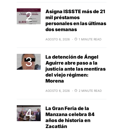
Asigna ISSSTE más de 21
mil préstamos
personales en las últimas
dos semanas
AGOSTO 6, 2026
1 MINUTE READ
La detención de Ángel
Aguirre abre paso a la
justicia ante las mentiras
del viejo régimen:
Morena
AGOSTO 6, 2026
2 MINUTE READ
La Gran Feria de la
Manzana celebra 84
años de historia en
Zacatlán