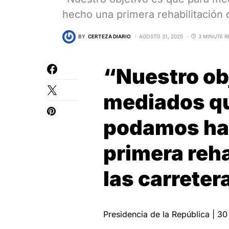
hecho una primera rehabilitación
BY
CERTEZA DIARIO
AGOSTO 31, 2025
3 MINUTE R
“Nuestro ob
mediados qu
podamos ha
primera reha
las carreter
Presidencia de la República | 