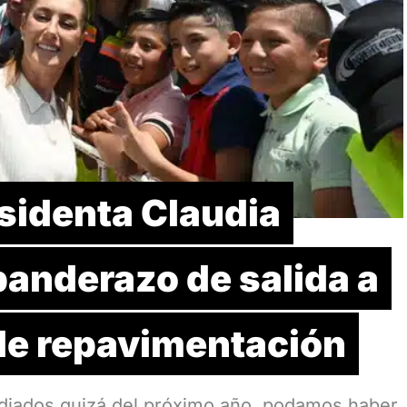
sidenta Claudia
anderazo de salida a
de repavimentación
diados quizá del próximo año, podamos haber