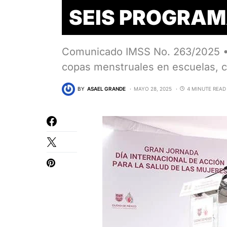
SEIS PROGRAM
Comunicado IMSS No. 263/2025 • 
copas menstruales en escuelas,
BY
ASAEL GRANDE
MAYO 28, 2025
4 MINUTE READ