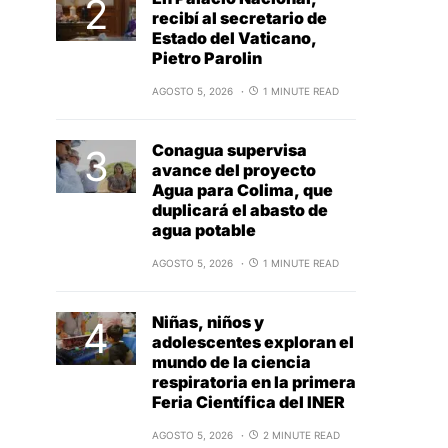
recibí al secretario de
Estado del Vaticano,
Pietro Parolin
AGOSTO 5, 2026
1 MINUTE READ
Conagua supervisa
avance del proyecto
Agua para Colima, que
duplicará el abasto de
agua potable
AGOSTO 5, 2026
1 MINUTE READ
Niñas, niños y
adolescentes exploran el
mundo de la ciencia
respiratoria en la primera
Feria Científica del INER
AGOSTO 5, 2026
2 MINUTE READ