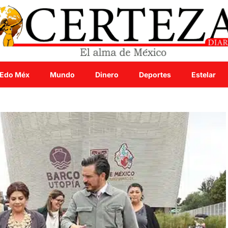
Edo Méx
Mundo
Dinero
Deportes
Estelar