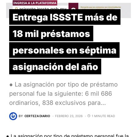
Entrega ISSSTE más de
18 mil préstamos
personales en séptima
asignación del año
● La asignación por tipo de préstamo
personal fue la siguiente: 6 mil 686
ordinarios, 838 exclusivos para…
BY
CERTEZA DIARIO
FEBRERO 23, 2026
1 MINUTE READ
● La asignación por tipo de préstamo personal fue la