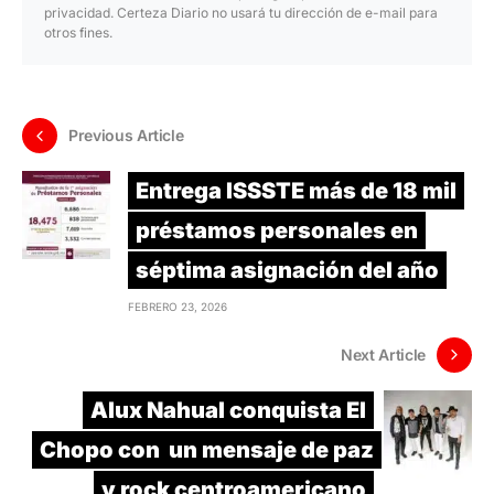
privacidad. Certeza Diario no usará tu dirección de e-mail para
otros fines.
Previous Article
Entrega ISSSTE más de 18 mil
préstamos personales en
séptima asignación del año
FEBRERO 23, 2026
Next Article
Alux Nahual conquista El
Chopo con un mensaje de paz
y rock centroamericano