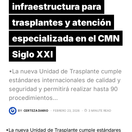
infraestructura para
trasplantes y atención
especializada en el CMN
Siglo XXI
•La nueva Unidad de Trasplante cumple
estándares internacionales de calidad y
seguridad y permitirá realizar hasta 90
procedimientos…
BY
CERTEZA DIARIO
FEBRERO 23, 2026
3 MINUTE READ
•La nueva Unidad de Trasplante cumple estándares