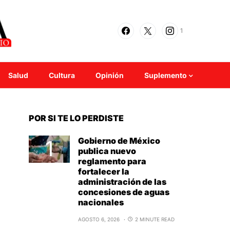
1
Salud
Cultura
Opinión
Suplemento
POR SI TE LO PERDISTE
Gobierno de México
publica nuevo
reglamento para
fortalecer la
administración de las
concesiones de aguas
nacionales
AGOSTO 6, 2026
2 MINUTE READ