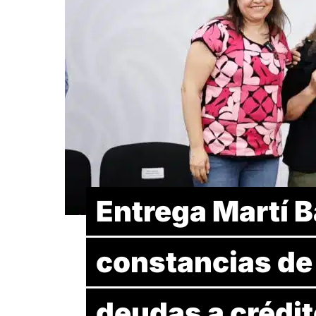
Entrega Martí 
constancias de
deudas a crédit