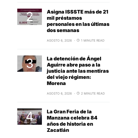
Asigna ISSSTE más de 21
mil préstamos
personales en las últimas
dos semanas
AGOSTO 6, 2026
1 MINUTE READ
La detención de Ángel
Aguirre abre paso a la
justicia ante las mentiras
del viejo régimen:
Morena
AGOSTO 6, 2026
2 MINUTE READ
La Gran Feria de la
Manzana celebra 84
años de historia en
Zacatlán