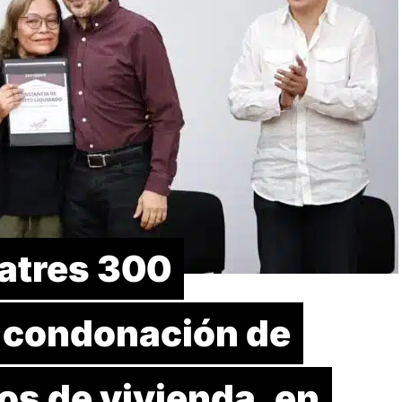
Batres 300
 condonación de
os de vivienda, en