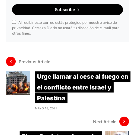
Subscribe
Al recibir este correo estás protegido por nuestro aviso de
privacidad. Certeza Diario no usará tu dirección de e-mail para
otros fines.
Previous Article
Urge llamar al cese al fuego en
el conflicto entre Israel y
Palestina
MAYO 18, 2021
Next Article