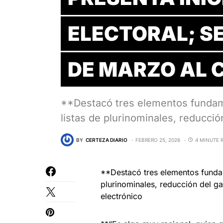
ELECTORAL; SE
DE MARZO AL 
**Destacó tres elementos fundame
listas de plurinominales, reducci
BY
CERTEZA DIARIO
FEBRERO 25, 2026
4 MINUTE 
**Destacó tres elementos fundam
plurinominales, reducción del g
electrónico