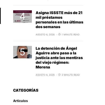
Asigna ISSSTE más de 21
mil préstamos
personales en las últimas
dos semanas
AGOSTO 6, 2026
1 MINUTE READ
La detención de Ángel
Aguirre abre paso a la
justicia ante las mentiras
del viejo régimen:
Morena
AGOSTO 6, 2026
2 MINUTE READ
CATEGORÍAS
Artículos