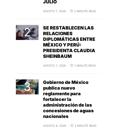
JULIO
AGOSTO 7, 2026
2 MINUTE READ
SE RESTABLECEN LAS
RELACIONES
DIPLOMÁTICAS ENTRE
MÉXICO Y PERÚ:
PRESIDENTA CLAUDIA
SHEINBAUM
AGOSTO 7, 2026
1 MINUTE READ
Gobierno de México
publica nuevo
reglamento para
fortalecer la
administración de las
concesiones de aguas
nacionales
AGOSTO 6, 2026
2 MINUTE READ