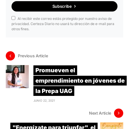
Subscribe
Al recibir este correo estás protegido por nuestro aviso de
privacidad. Certeza Diario no usará tu dirección de e-mail para
otros fines.
Previous Article
Promueven el
emprendimiento en jóvenes de
la Prepa UAG
JUNIO 22, 2021
Next Article
"Energízate para triunfar", el