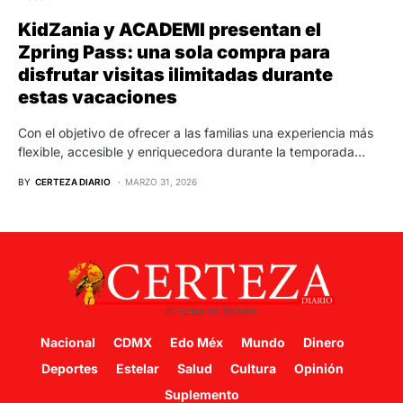
KidZania y ACADEMI presentan el
Zpring Pass: una sola compra para
disfrutar visitas ilimitadas durante
estas vacaciones
Con el objetivo de ofrecer a las familias una experiencia más
flexible, accesible y enriquecedora durante la temporada…
BY
CERTEZA DIARIO
MARZO 31, 2026
Nacional
CDMX
Edo Méx
Mundo
Dinero
Deportes
Estelar
Salud
Cultura
Opinión
Suplemento