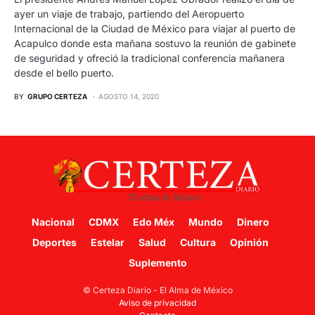
ayer un viaje de trabajo, partiendo del Aeropuerto
Internacional de la Ciudad de México para viajar al puerto de
Acapulco donde esta mañana sostuvo la reunión de gabinete
de seguridad y ofreció la tradicional conferencia mañanera
desde el bello puerto.
BY
GRUPO CERTEZA
AGOSTO 14, 2020
Nacional
CDMX
Edo Méx
Mundo
Dinero
Deportes
Estelar
Salud
Cultura
Opinión
Suplemento
© Certeza Diario - El Alma de México
Aviso de privacidad