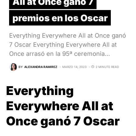
All at Once ganó 7
premios en los Oscar
Everything Everywhere All at Once ganó
7 Oscar Everything Everywhere All at
Once arrasó en la 95ª ceremonia…
BY
ALEXANDRA RAMIREZ
MARZO 14, 2023
2 MINUTE READ
Everything
Everywhere All at
Once ganó 7 Oscar