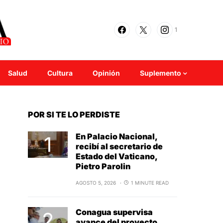
1
Salud
Cultura
Opinión
Suplemento
POR SI TE LO PERDISTE
En Palacio Nacional,
recibí al secretario de
Estado del Vaticano,
Pietro Parolin
AGOSTO 5, 2026
1 MINUTE READ
Conagua supervisa
avance del proyecto