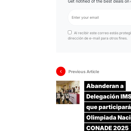
Get notified of the best deals o
Al recibir este correo estás proteg
dirección de e-mail para otros fines.
Previous Article
Abanderan a
Delegación IM
que participará
Olimpiada Naci
CONADE 2025