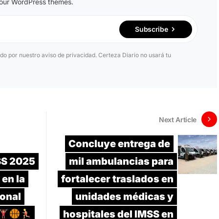
n our WordPress themes.
Subscribe
ido por nuestro aviso de privacidad. Certeza Diario no usará tu
Next Article
Concluye entrega de
SS 2025
mil ambulancias para
 en la
fortalecer traslados en
onal
unidades médicas y
hospitales del IMSS en