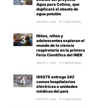
Agua para Colima, que
duplicará el abasto de
agua potable
AGOSTO 5, 2026
1 MINUTE READ
Niñas, niños y
adolescentes exploran el
mundo de la ciencia
respiratoria en la primera
Feria Científica del INER
AGOSTO 5, 2026
2 MINUTE READ
ISSSTE entrega 242
camas hospitalarias
eléctricas a unidades
médicas del país
AGOSTO 5, 2026
2 MINUTE READ