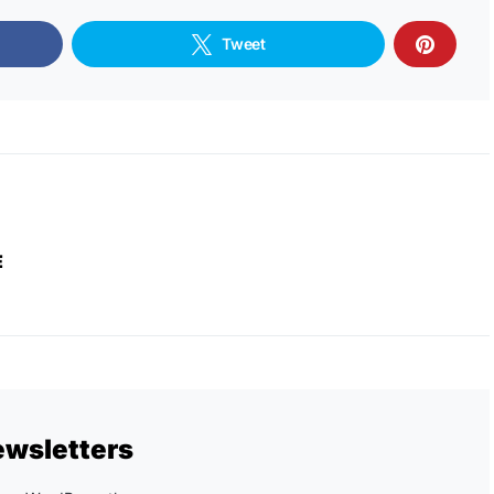
Tweet
E
ewsletters