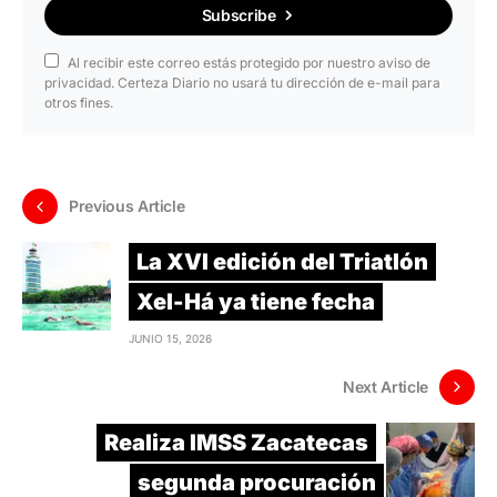
Subscribe
Al recibir este correo estás protegido por nuestro aviso de
privacidad. Certeza Diario no usará tu dirección de e-mail para
otros fines.
Previous Article
La XVI edición del Triatlón
Xel-Há ya tiene fecha
JUNIO 15, 2026
Next Article
Realiza IMSS Zacatecas
segunda procuración