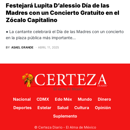
Festejará Lupita D’alessio Día de las
Madres con un Concierto Gratuito en el
Zócalo Capitalino
● La cantante celebrará el Día de las Madres con un concierto
en la plaza pública más importante…
BY
ASAEL GRANDE
ABRIL 11, 2025
Nacional
CDMX
Edo Méx
Mundo
Dinero
Deportes
Estelar
Salud
Cultura
Opinión
Suplemento
© Certeza Diario - El Alma de México