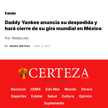
Estelar
Daddy Yankee anuncia su despedida y
hará cierre de su gira mundial en México
Por: Redacción
BY
GRUPO CERTEZA
ABRIL 8, 2022
Nacional
CDMX
Edo Méx
Mundo
Dinero
Deportes
Estelar
Salud
Cultura
Opinión
Suplemento