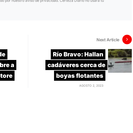
ido por nuestro aviso de privacidad. Certeza Diario no usará tu
Next Article
de
Río Bravo: Hallan
bre a
cadáveres cerca de
Store
boyas flotantes
AGOSTO 2, 2023