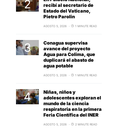
recibí al secretario de
Estado del Vaticano,
Pietro Parolin
AGOSTO 5, 2026
1 MINUTE READ
Conagua supervisa
avance del proyecto
Agua para Colima, que
duplicará el abasto de
agua potable
AGOSTO 5, 2026
1 MINUTE READ
Niñas, niños y
adolescentes exploran el
mundo de la ciencia
respiratoria en la primera
Feria Científica del INER
AGOSTO 5, 2026
2 MINUTE READ