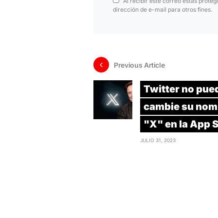
Al recibir este correo estás proteg
dirección de e-mail para otros fines.
Previous Article
Twitter no pue
cambie su nom
"X" en la App 
JULIO 31, 2023