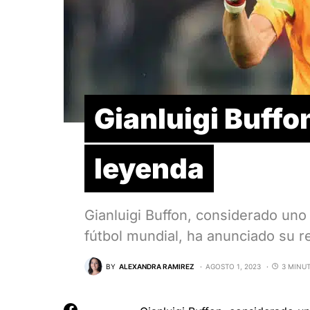
Gianluigi Buffo
leyenda
Gianluigi Buffon, considerado uno 
fútbol mundial, ha anunciado su r
BY
ALEXANDRA RAMIREZ
AGOSTO 1, 2023
3 MINU