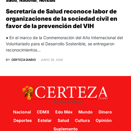
Salud
Nacional
Noticias
Secretaría de Salud reconoce labor de
organizaciones de la sociedad civil en
favor de la prevención del VIH
● En el marco de la Conmemoración del Año Internacional del
Voluntariado para el Desarrollo Sostenible, se entregaron
reconocimientos…
BY
CERTEZA DIARIO
JUNIO 26, 2026
Nacional
CDMX
Edo Méx
Mundo
Dinero
Deportes
Estelar
Salud
Cultura
Opinión
Suplemento