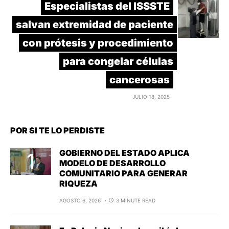
Especialistas del ISSSTE
salvan extremidad de paciente
con prótesis y procedimiento
para congelar células
cancerosas
JULIO 18, 2025
POR SI TE LO PERDISTE
GOBIERNO DEL ESTADO APLICA
MODELO DE DESARROLLO
COMUNITARIO PARA GENERAR
RIQUEZA
AGOSTO 6, 2026
3 MINUTE READ