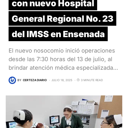
con nuevo Hospital
General Regional No. 23
del IMSS en Ensenada
El nuevo nosocomio inició operaciones
desde las 7:30 horas del 13 de julio, al
brindar atención médica especializada…
BY
CERTEZA DIARIO
JULIO 18, 2025
3 MINUTE READ