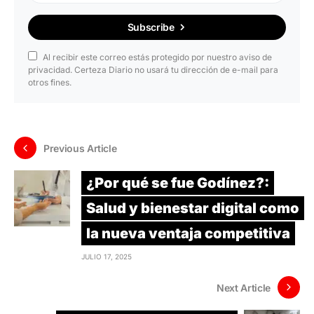
Subscribe
Al recibir este correo estás protegido por nuestro aviso de
privacidad. Certeza Diario no usará tu dirección de e-mail para
otros fines.
Previous Article
¿Por qué se fue Godínez?:
Salud y bienestar digital como
la nueva ventaja competitiva
JULIO 17, 2025
Next Article