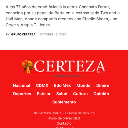
A los 77 años de edad falleció la actriz Conchata Ferrell,
conocida por su papel de Berta en la exitosa serie Two and a
Half Men, donde compartió créditos con Charlie Sheen, Jon
Cryer y Angus T. Jones.
BY
GRUPO CERTEZA
OCTUBRE 13, 2020
Nacional
CDMX
Edo Méx
Mundo
Dinero
Deportes
Estelar
Salud
Cultura
Opinión
Suplemento
© Certeza Diario - El Alma de México
Aviso de privacidad
Contacto