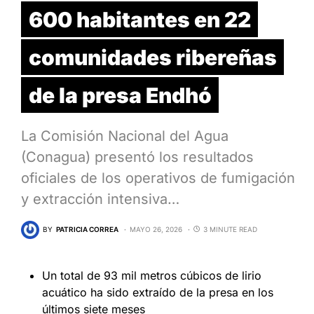
600 habitantes en 22
comunidades ribereñas
de la presa Endhó
La Comisión Nacional del Agua
(Conagua) presentó los resultados
oficiales de los operativos de fumigación
y extracción intensiva…
BY
PATRICIA CORREA
MAYO 26, 2026
3 MINUTE READ
Un total de 93 mil metros cúbicos de lirio
acuático ha sido extraído de la presa en los
últimos siete meses