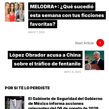
MELODRA+: ¿Qué sucedió
esta semana con tus ficciones
favoritas?
MAYO 7, 2023
Next Article
López Obrador acusa a China
sobre el tráfico de fentanilo
MAYO 8, 2023
POR SI TE LO PERDISTE
El Gabinete de Seguridad del Gobierno
de México informa acciones
relevantes del 06 de agosto de 2026