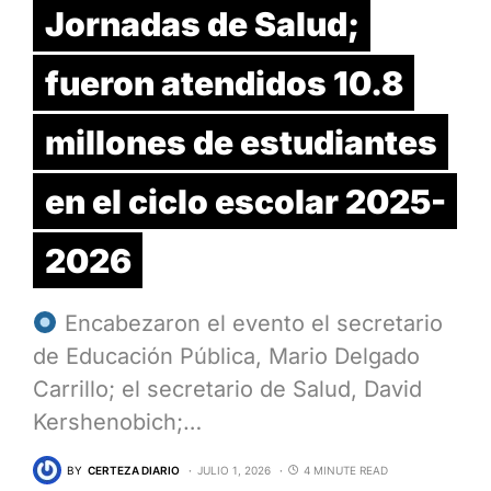
Jornadas de Salud;
fueron atendidos 10.8
millones de estudiantes
en el ciclo escolar 2025-
2026
Encabezaron el evento el secretario
de Educación Pública, Mario Delgado
Carrillo; el secretario de Salud, David
Kershenobich;…
BY
CERTEZA DIARIO
JULIO 1, 2026
4 MINUTE READ