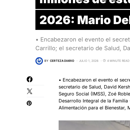
2026: Mario De
• Encabezaron el evento el secret
Carrillo; el secretario de Salud, 
BY
CERTEZA DIARIO
JULIO 1, 2026
4 MINUTE READ
• Encabezaron el evento el secre
secretario de Salud, David Kersh
Seguro Social (IMSS), Zoé Robled
Desarrollo Integral de la Familia
Alimentación para el Bienestar,