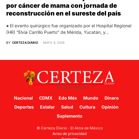
por cáncer de mama con jornada de
reconstrucción en el sureste del país
● El evento quirúrgico fue organizado por el Hospital Regional
(HR) “Elvia Carrillo Puerto” de Mérida, Yucatán, y…
BY
CERTEZA DIARIO
MAYO 4, 2026
Nacional
CDMX
Edo Méx
Mundo
Dinero
Deportes
Estelar
Salud
Cultura
Opinión
Suplemento
© Certeza Diario - El Alma de México
Aviso de privacidad