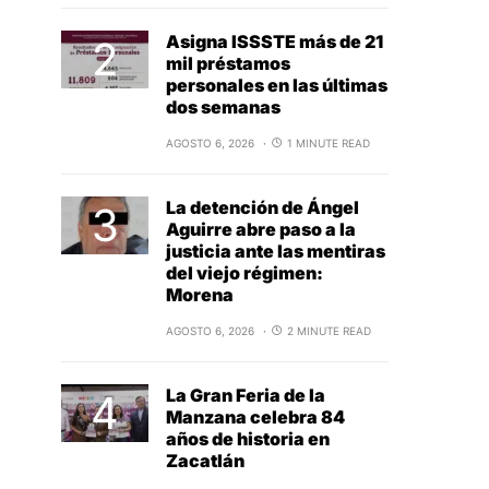
Asigna ISSSTE más de 21
mil préstamos
personales en las últimas
dos semanas
AGOSTO 6, 2026
1 MINUTE READ
La detención de Ángel
Aguirre abre paso a la
justicia ante las mentiras
del viejo régimen:
Morena
AGOSTO 6, 2026
2 MINUTE READ
La Gran Feria de la
Manzana celebra 84
años de historia en
Zacatlán