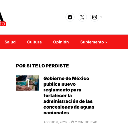
1
Salud
Cultura
Opinión
Suplemento
POR SI TE LO PERDISTE
Gobierno de México
publica nuevo
reglamento para
fortalecer la
administración de las
concesiones de aguas
nacionales
AGOSTO 6, 2026
2 MINUTE READ