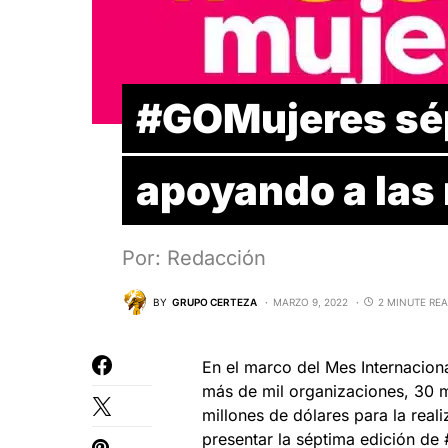
#GOMujeres sép
apoyando a las
Por: Redacción
BY
GRUPO CERTEZA
MARZO 9, 2022
2 MINUTE RE
En el marco del Mes Internacion
más de mil organizaciones, 30 
millones de dólares para la real
presentar la séptima edición d