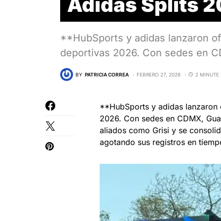
Adidas Splits 
**HubSports y adidas lanzaron of
deportivas 2026. Con sedes en C
BY
PATRICIA CORREA
FEBRERO 27, 2026
2 MINUTE
**HubSports y adidas lanzaron o
2026. Con sedes en CDMX, Guada
aliados como Grisi y se consoli
agotando sus registros en tiemp