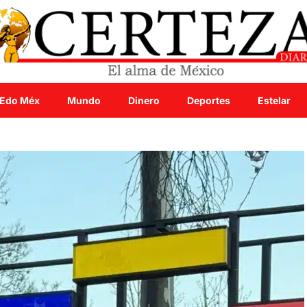
Edo Méx
Mundo
Dinero
Deportes
Estelar