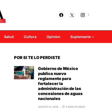
1
Salud
Cultura
Opinión
Suplemento
POR SI TE LO PERDISTE
Gobierno de México
publica nuevo
reglamento para
fortalecer la
administración de las
concesiones de aguas
nacionales
AGOSTO 6, 2026
2 MINUTE READ