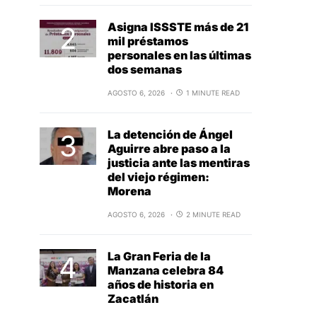
Asigna ISSSTE más de 21
mil préstamos
personales en las últimas
dos semanas
AGOSTO 6, 2026
1 MINUTE READ
La detención de Ángel
Aguirre abre paso a la
justicia ante las mentiras
del viejo régimen:
Morena
AGOSTO 6, 2026
2 MINUTE READ
La Gran Feria de la
Manzana celebra 84
años de historia en
Zacatlán