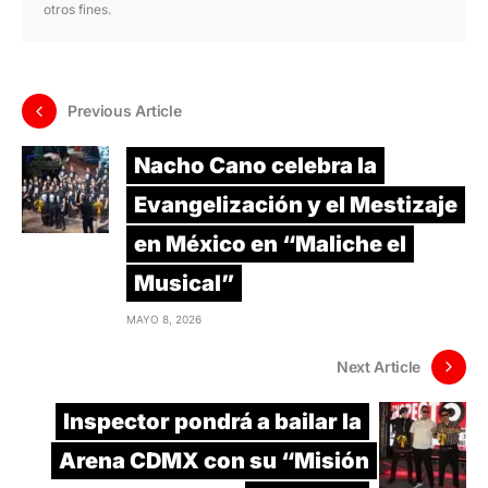
otros fines.
Previous Article
Nacho Cano celebra la
Evangelización y el Mestizaje
en México en “Maliche el
Musical”
MAYO 8, 2026
Next Article
Inspector pondrá a bailar la
Arena CDMX con su “Misión