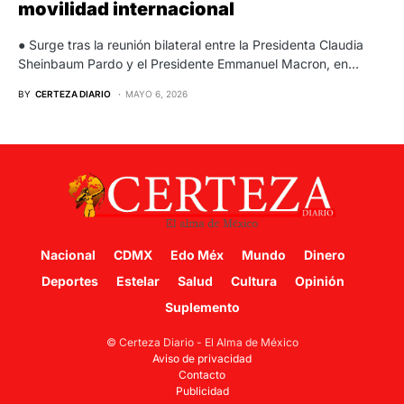
movilidad internacional
● Surge tras la reunión bilateral entre la Presidenta Claudia
Sheinbaum Pardo y el Presidente Emmanuel Macron, en…
BY
CERTEZA DIARIO
MAYO 6, 2026
Nacional
CDMX
Edo Méx
Mundo
Dinero
Deportes
Estelar
Salud
Cultura
Opinión
Suplemento
© Certeza Diario - El Alma de México
Aviso de privacidad
Contacto
Publicidad