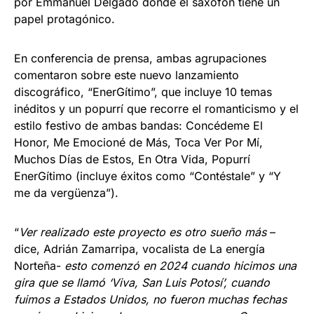
por Emmanuel Delgado donde el saxofón tiene un
papel protagónico.
En conferencia de prensa, ambas agrupaciones
comentaron sobre este nuevo lanzamiento
discográfico, “EnerGítimo”, que incluye 10 temas
inéditos y un popurrí que recorre el romanticismo y el
estilo festivo de ambas bandas: Concédeme El
Honor, Me Emocioné de Más, Toca Ver Por Mí,
Muchos Días de Estos, En Otra Vida, Popurrí
EnerGítimo (incluye éxitos como “Contéstale” y “Y
me da vergüenza”).
“
Ver realizado este proyecto es otro sueño más
–
dice, Adrián Zamarripa, vocalista de La energía
Norteña-
esto comenzó en 2024 cuando hicimos una
gira que se llamó ‘Viva, San Luis Potosí’, cuando
fuimos a Estados Unidos, no fueron muchas fechas